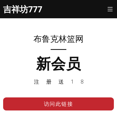
吉祥坊777
布鲁克林篮网
新会员
注册送18
访问此链接