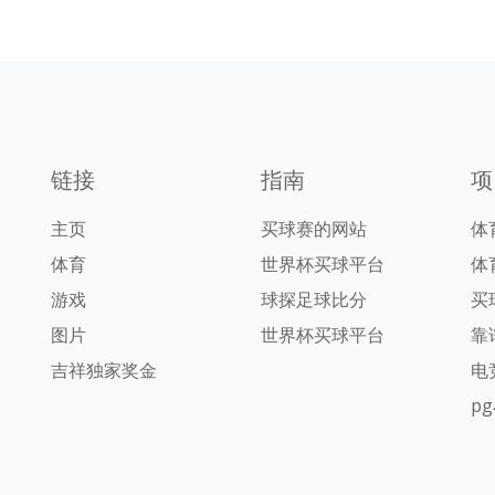
链接
指南
项
主页
买球赛的网站
体
体育
世界杯买球平台
体
游戏
球探足球比分
买
图片
世界杯买球平台
靠
吉祥独家奖金
电
p