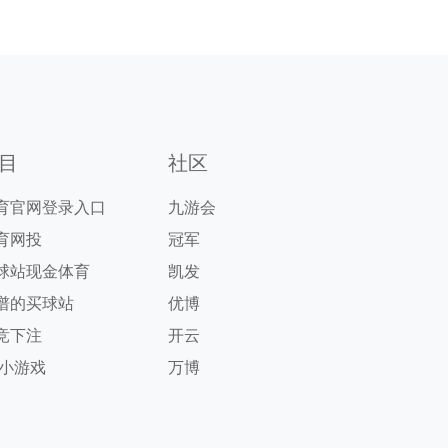
目
社区
育官网登录入口
九游会
育网投
冠军
球站现金体育
凯发
谱的买球站
优博
竞下注
开云
g小游戏
万博