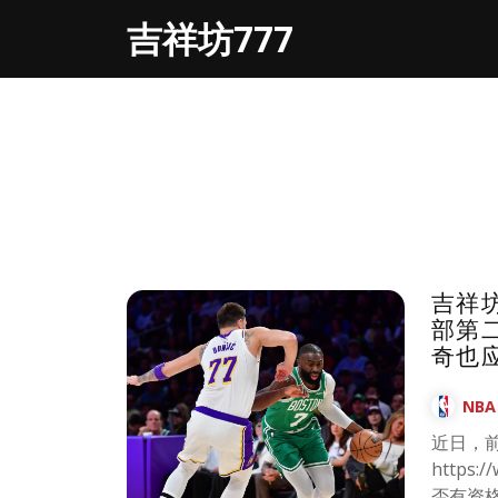
吉祥坊777
吉祥
部第
奇也
NBA
近日，前N
https
否有资