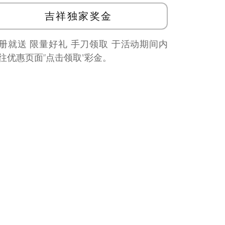
吉祥独家奖金
册就送 限量好礼 手刀领取 于活动期间内
往优惠页面”点击领取”彩金。