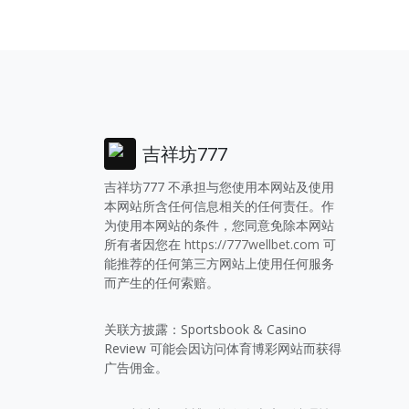
吉祥坊777
吉祥坊777 不承担与您使用本网站及使用
本网站所含任何信息相关的任何责任。作
为使用本网站的条件，您同意免除本网站
所有者因您在
https://777wellbet.com
可
能推荐的任何第三方网站上使用任何服务
而产生的任何索赔。
关联方披露：Sportsbook & Casino
Review 可能会因访问体育博彩网站而获得
广告佣金。