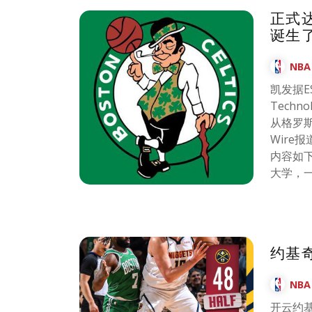
正式
诞生
NBA
凯发据ES
Tech
从格罗斯
Wire
内容如
大学，
约基奇
NBA
开云约