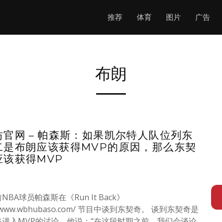
推荐
体育
图片
广告
布朗
坊官网 – 帕森斯：如果凯尔特人队位列东
二是布朗应该获得MVP的原因，那么东契
应该获得MVP
BA球员帕森斯在《Run It Back》
://www.wbhubaso.com/ 节目中谈到东契奇。 谈到东契奇是
格进入MVP的讨论，他说：“在这段时期之前，我们会谈论