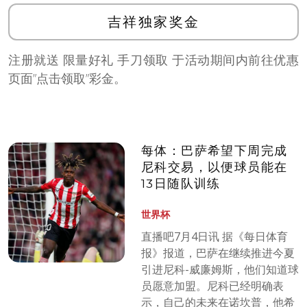
吉祥独家奖金
注册就送 限量好礼 手刀领取 于活动期间内前往优惠
页面”点击领取”彩金。
每体：巴萨希望下周完成
尼科交易，以便球员能在
13日随队训练
世界杯
直播吧7月4日讯 据《每日体育
报》报道，巴萨在继续推进今夏
引进尼科-威廉姆斯，他们知道球
员愿意加盟。尼科已经明确表
示，自己的未来在诺坎普，他希