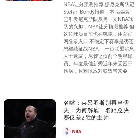
NBA让分预测推荐 据尼克斯队记
Stefan Bondy报道，本-西蒙斯
已引发尼克斯队及另一支NBA球
队的兴趣，NBA让分预测推荐 但
这位球员目前也在犹豫，体育官
网登录入口 不确定下赛季是否还
想继续征战NBA。 一位联盟消息
人士透露，尽管这位前全明星球
员、年度最佳新秀近年来受困于
伤病，且难以应对联盟带来�
名嘴：莱昂罗斯别再当懦
夫，为何解雇一名距总决
赛仅差2胜的主帅
NBA