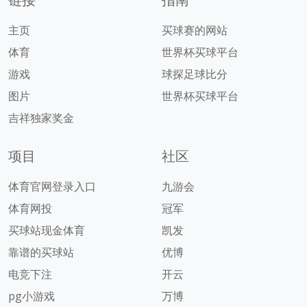
链接
指南
主页
买球赛的网站
体育
世界杯买球平台
游戏
球探足球比分
图片
世界杯买球平台
吉祥独家奖金
项目
社区
体育官网登录入口
九游会
体育网投
冠军
买球站现金体育
凯发
靠谱的买球站
优博
电竞下注
开云
pg小游戏
万博