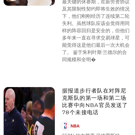
最关键的休赛期，在新劳资协议
及其限制性契约即将生效的情况
下，他们刚刚经历了连续第二轮
失利。虽然球队应该会觉得用同
样的阵容回归是安全的，但他们
多年来一直在寻求交易球星，可
能觉得这是他们最后一次大机会
了。 鉴于朱利叶斯·兰德尔的合
同规模和全明�
据报道步行者队在对阵尼
克斯队的第一场和第二场
比赛中向NBA官员发送了
78个未接电话
NBA