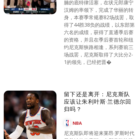
腩的底特律活塞，在状元郎康宁
汉姆的率领下，完成了华丽的转
身，本赛季常规赛82场战罢，取
得了44胜38负的战绩，以东部第
六名的成绩，获得了直通季后赛
的资格，并且在季后赛首轮和纽
约尼克斯狭路相逢，系列赛前三
场战罢，尼克斯取得了大比分2-
1的领先，已经把晋�
留下还是离开：尼克斯队
应该让朱利叶斯·兰德尔回
归吗？
NBA
尼克斯队即将迎来莱昂·罗斯时代