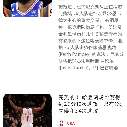
据报道，纽约尼克斯队正在考虑
与费城 76 人队进行以乔尔·恩比
德为中心的重大交易。 有消息
称，尼克斯队愿意打包一份涉及
全明星球员和几个首轮选秀权的
交易来签下这位喀麦隆中锋。 根
据 76 人队击败作家基思·庞培
(Keith Pompey) 的说法，尼克斯
队将把球员朱利叶斯·兰德尔
(Julius Randle)、R.J. 巴雷特�
完美的！ 哈登两场比赛得
到29分13次助攻，只有1次
失误和34次助攻
NBA