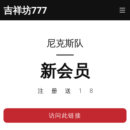
吉祥坊777
尼克斯队
新会员
注册送18
访问此链接