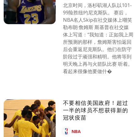
北京时间，洛杉矶湖人队以101-
99险胜纽约尼克斯队。 赛后，
NBA名人Skip在社交媒体上嘲笑
勒布朗·詹姆斯 斯基普在社交媒
体上写道：“我知道：正如我上周
所预测的那样，詹姆斯害怕返回
后会重返尼克斯队。他们在防守
阶段过于顽强和精明。他将等到
明天晚上再与火箭队比赛 听着。
看起来很像他要做什�
不要相信美国政府！超过
一半的球员不想获得新的
冠状疫苗
NBA