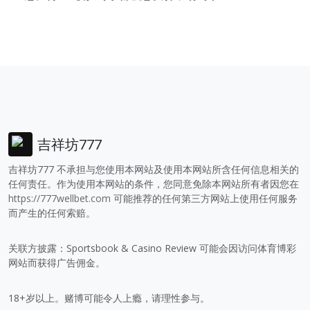
吉祥坊777
吉祥坊777 不承担与您使用本网站及使用本网站所含任何信息相关的
任何责任。作为使用本网站的条件，您同意免除本网站所有者因您在
https://777wellbet.com
可能推荐的任何第三方网站上使用任何服务
而产生的任何索赔。
关联方披露：Sportsbook & Casino Review 可能会因访问体育博彩
网站而获得广告佣金。
18+岁以上。赌博可能令人上瘾，请理性参与。