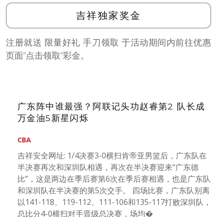
吉祥独家奖金
注册就送 限量好礼 手刀领取 于活动期间内前往优惠
页面”点击领取”彩金。
广东阵中谁最强？阿联记头功赵睿第2 队长成
万金油5新星闪烁
CBA
吉祥安全网址: 1/4决赛3-0横扫肯帝亚男篮后，广东队在
半决赛再次和深圳队相遇，再次在半决赛迎来“广东德
比”，这是两边在季后赛第6次在季后赛相遇，也是广东队
和深圳队在半决赛的第5次交手。 四场比赛，广东队别离
以141-118、119-112、111-106和135-117打败深圳队，
总比分4-0横扫对手晋级总决赛，场均�