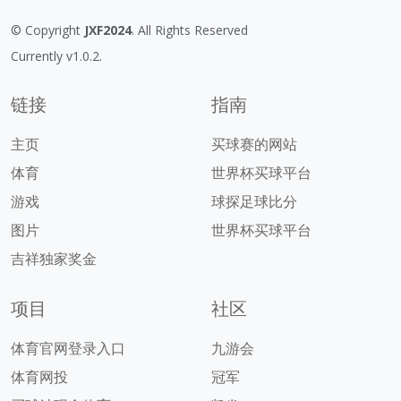
© Copyright
JXF2024
. All Rights Reserved
Currently v1.0.2.
链接
指南
主页
买球赛的网站
体育
世界杯买球平台
游戏
球探足球比分
图片
世界杯买球平台
吉祥独家奖金
项目
社区
体育官网登录入口
九游会
体育网投
冠军