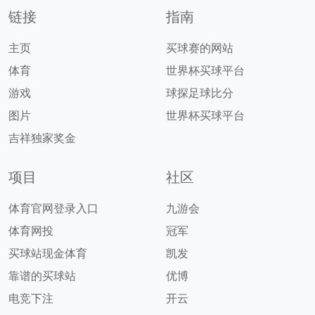
链接
指南
主页
买球赛的网站
体育
世界杯买球平台
游戏
球探足球比分
图片
世界杯买球平台
吉祥独家奖金
项目
社区
体育官网登录入口
九游会
体育网投
冠军
买球站现金体育
凯发
靠谱的买球站
优博
电竞下注
开云