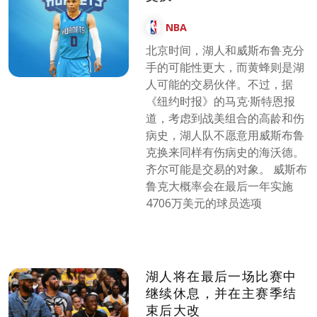
NBA
北京时间，湖人和威斯布鲁克分
手的可能性更大，而黄蜂则是湖
人可能的交易伙伴。不过，据
《纽约时报》的马克·斯特恩报
道，考虑到战美组合的高龄和伤
病史，湖人队不愿意用威斯布鲁
克换来同样有伤病史的海沃德。
齐尔可能是交易的对象。 威斯布
鲁克大概率会在最后一年实施
4706万美元的球员选项
湖人将在最后一场比赛中
继续休息，并在主赛季结
束后大改