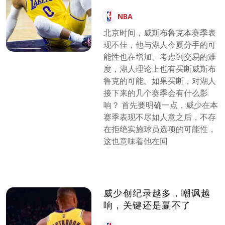
NBA
北京时间，威斯布鲁克本赛季表
现不佳，他与湖人今夏分手的可
能性也在增加。考虑到交易的难
度，湖人理论上也有买断威斯布
鲁克的可能。如果买断，对湖人
接下来的几个赛季会有什么影
响？ 首先要明确一点，威少在本
赛季表现不尽如人意之后，不存
在拒绝实施球员选项的可能性，
这也意味着他在回
威少创纪录越多，嘲讽越
响，关键还是赢不了