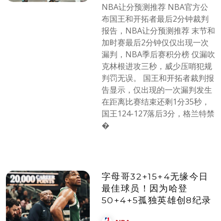
NBA让分预测推荐 NBA官方公
布国王和开拓者最后2分钟裁判
报告，NBA让分预测推荐 末节和
加时赛最后2分钟仅仅出现一次
漏判，NBA季后赛积分榜 仅漏吹
克林根进攻三秒，威少压哨犯规
判罚无误。 国王和开拓者裁判报
告显示，仅出现的一次漏判发生
在距离比赛结束还剩1分35秒，
国王124-127落后3分，格兰特禁
�
字母哥32+15+4无缘今日
最佳球员！因为哈登
50+4+5孤独英雄创8纪录