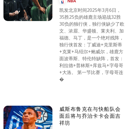
NBA
凯发北京时间2025年3月6日，
35胜25负的雄鹿主场迎战32胜
30负的独行侠，独行侠缺少了欧
文、浓眉、华盛顿、莱夫利、加
福德、马丁，是一个绝对残阵，
独行侠首发：丁威迪+克里斯蒂
+克莱+马绍尔+鲍威尔，雄鹿方
面波蒂斯、特伦特缺阵，首发：
利拉德+普林斯+库兹马+字母哥
+大洛。 第一节比赛，字母哥连
�
威斯布鲁克在与快船队会
面后将与乔治卡卡会面吉
祥坊