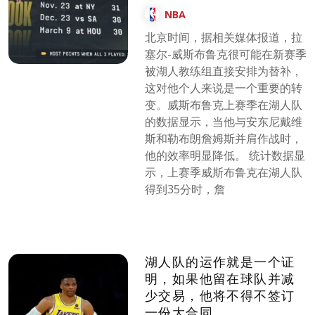
NBA
北京时间，据相关媒体报道，拉
塞尔-威斯布鲁克很可能在新赛季
被湖人教练组直接安排为替补，
这对他个人来说是一个重要的转
变。威斯布鲁克上赛季在湖人队
的数据显示，当他与安东尼戴维
斯和勒布朗詹姆斯并肩作战时，
他的效率明显降低。 统计数据显
示，上赛季威斯布鲁克在湖人队
得到35分时，詹
湖人队的运作就是一个证
明，如果他留在球队并减
少交易，他将不得不签订
一份大合同。