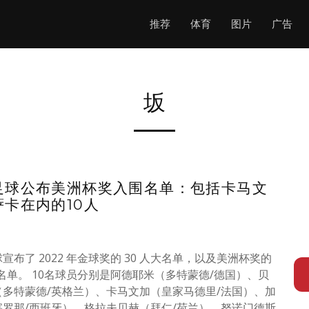
推荐
体育
图片
广告
坂
足球公布美洲杯奖入围名单：包括卡马文
萨卡在内的10人
宣布了 2022 年金球奖的 30 人大名单，以及美洲杯奖的
大名单。 10名球员分别是阿德耶米（多特蒙德/德国）、贝
（多特蒙德/英格兰）、卡马文加（皇家马德里/法国）、加
塞罗那/西班牙）、格拉夫贝赫（拜仁/荷兰）、努诺门德斯