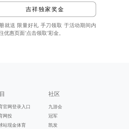
吉祥独家奖金
册就送 限量好礼 手刀领取 于活动期间内
往优惠页面”点击领取”彩金。
目
社区
育官网登录入口
九游会
育网投
冠军
球站现金体育
凯发