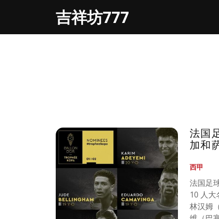
吉祥坊777
法国
加和
西甲
法国足球
10 人
林汉姆
维（巴