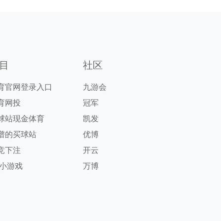
目
社区
育官网登录入口
九游会
育网投
冠军
球站现金体育
凯发
谱的买球站
优博
竞下注
开云
g小游戏
万博