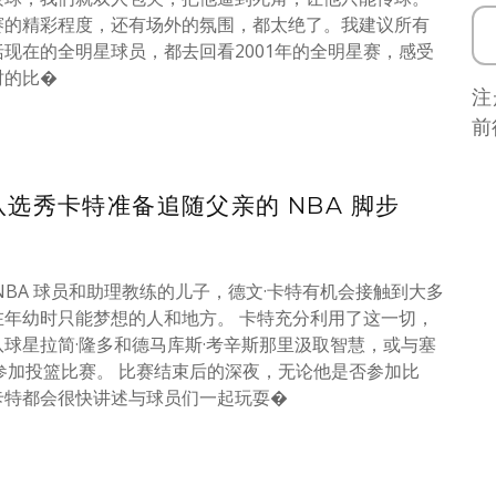
赛的精彩程度，还有场外的氛围，都太绝了。我建议所有
括现在的全明星球员，都去回看2001年的全明星赛，感受
时的比�
注
前
队选秀卡特准备追随父亲的 NBA 脚步
NBA 球员和助理教练的儿子，德文·卡特有机会接触到大多
在年幼时只能梦想的人和地方。 卡特充分利用了这一切，
队球星拉简·隆多和德马库斯·考辛斯那里汲取智慧，或与塞
里参加投篮比赛。 比赛结束后的深夜，无论他是否参加比
卡特都会很快讲述与球员们一起玩耍�