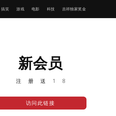
搞笑
游戏
电影
科技
吉祥独家奖金
新会员
注册送18
访问此链接