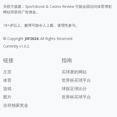
关联方披露：Sportsbook & Casino Review 可能会因访问体育博彩
网站而获得广告佣金。
18+岁以上。赌博可能令人上瘾，请理性参与。
© Copyright
JXF2024
. All Rights Reserved
Currently v1.0.2.
链接
指南
主页
买球赛的网站
体育
世界杯买球平台
游戏
球探足球比分
图片
世界杯买球平台
吉祥独家奖金