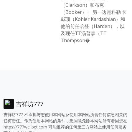
（Clarkson）和布克
（Booker）； 另一边是科勒·卡
戴珊（Kohler Kardashian）和
他的前任哈登（Harden），以
及现任TT汤普森（TT
Thompson�
吉祥坊777
吉祥坊777 不承担与您使用本网站及使用本网站所含任何信息相关的
任何责任。作为使用本网站的条件，您同意免除本网站所有者因您在
https://777wellbet.com
可能推荐的任何第三方网站上使用任何服务