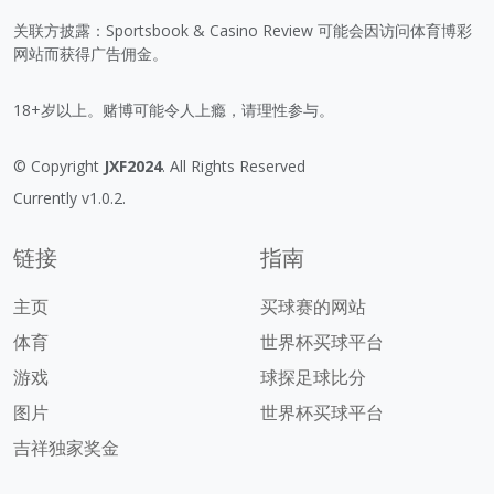
关联方披露：Sportsbook & Casino Review 可能会因访问体育博彩
网站而获得广告佣金。
18+岁以上。赌博可能令人上瘾，请理性参与。
© Copyright
JXF2024
. All Rights Reserved
Currently v1.0.2.
链接
指南
主页
买球赛的网站
体育
世界杯买球平台
游戏
球探足球比分
图片
世界杯买球平台
吉祥独家奖金