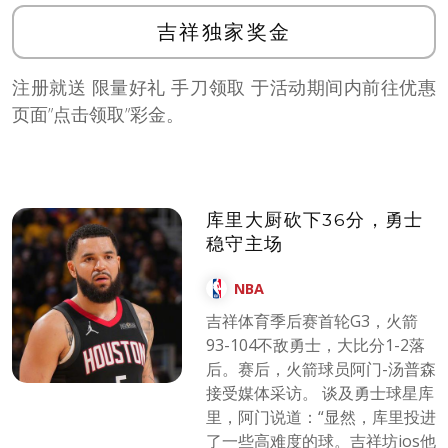
吉祥独家奖金
注册就送 限量好礼 手刀领取 于活动期间内前往优惠
页面”点击领取”彩金。
库里大厨砍下36分，勇士
稳守主场
NBA
吉祥体育季后赛首轮G3，火箭
93-104不敌勇士，大比分1-2落
后。赛后，火箭球员阿门-汤普森
接受媒体采访。 谈及勇士球星库
里，阿门说道：“显然，库里投进
了一些高难度的球。吉祥坊ios他