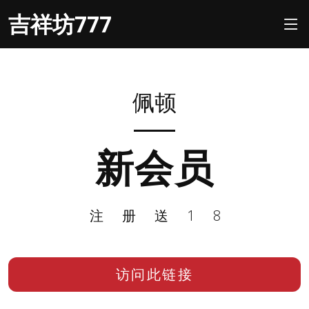
吉祥坊777
佩顿
新会员
注册送18
访问此链接