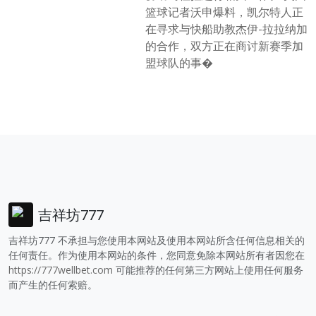
篮球记者沃申爆料，凯尔特人正
在寻求与快船助教杰伊-拉拉纳加
的合作，双方正在商讨新赛季加
盟球队的事�
吉祥坊777
吉祥坊777 不承担与您使用本网站及使用本网站所含任何信息相关的
任何责任。作为使用本网站的条件，您同意免除本网站所有者因您在
https://777wellbet.com
可能推荐的任何第三方网站上使用任何服务
而产生的任何索赔。