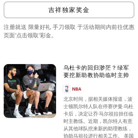
吉祥独家奖金
注册就送 限量好礼 手刀领取 于活动期间内前往优惠
页面”点击领取”彩金。
乌杜卡的回归渺茫？绿军
要挖新助教协助临时主帅
NBA
北京时间，据相关媒体报道，波
士顿凯尔特人队在停赛伊曼·乌杜
卡后，决定让乔·马尔祖拉担任临
时主教练。近期，凯尔特人有意
从其他球队挖来新的助理教练，
协助马祖拉进行相关工作。 美国