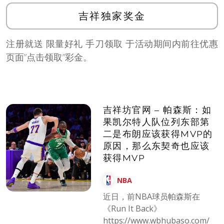
吉祥独家奖金
注册就送 限量好礼 手刀领取 于活动期间内前往优惠
页面”点击领取”彩金。
吉祥坊官网 – 帕森斯：如
果凯尔特人队位列东部第
二是布朗应该获得MVP的
原因，那么东契奇也应该
获得MVP
NBA
近日，前NBA球员帕森斯在
《Run It Back》
https://www.wbhubaso.com/