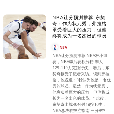
NBA让分预测推荐-东契
奇：作为状元秀，弗拉格
承受着巨大的压力，但他
终将成为一名杰出的球员
NBA
NBA让分预测推荐 NBA杯小组
赛，NBA季后赛积分榜 湖人
129-119力克独行侠。 赛后，东
契奇接受了记者采访。谈到弗拉
格，他说道：“我认为他是一名优
秀的球员。显然，作为状元秀，
他肩负着巨大的压力，但他将成
长为一名出色的球员。” 此役，
东契奇出战40分钟18投10中，
NBA总决赛投注指南 三分9中