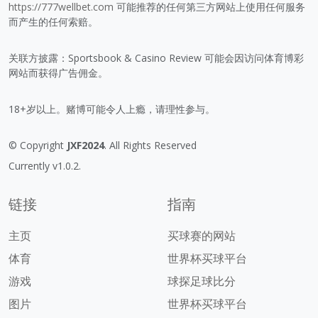
https://777wellbet.com
可能推荐的任何第三方网站上使用任何服务
而产生的任何索赔。
关联方披露：Sportsbook & Casino Review 可能会因访问体育博彩
网站而获得广告佣金。
18+岁以上。赌博可能令人上瘾，请理性参与。
© Copyright
JXF2024
. All Rights Reserved
Currently v1.0.2.
链接
指南
主页
买球赛的网站
体育
世界杯买球平台
游戏
球探足球比分
图片
世界杯买球平台