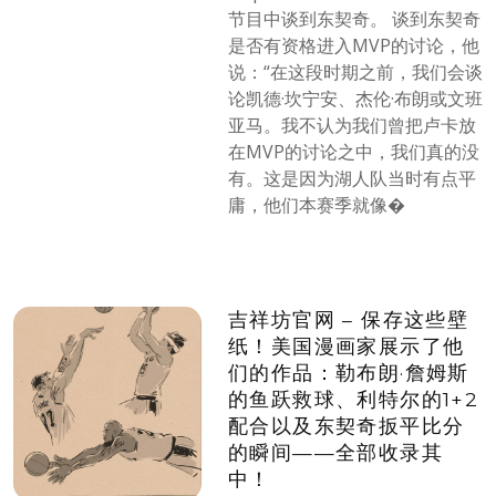
节目中谈到东契奇。 谈到东契奇
是否有资格进入MVP的讨论，他
说：“在这段时期之前，我们会谈
论凯德·坎宁安、杰伦·布朗或文班
亚马。我不认为我们曾把卢卡放
在MVP的讨论之中，我们真的没
有。这是因为湖人队当时有点平
庸，他们本赛季就像�
吉祥坊官网 – 保存这些壁
纸！美国漫画家展示了他
们的作品：勒布朗·詹姆斯
的鱼跃救球、利特尔的1+2
配合以及东契奇扳平比分
的瞬间——全部收录其
中！