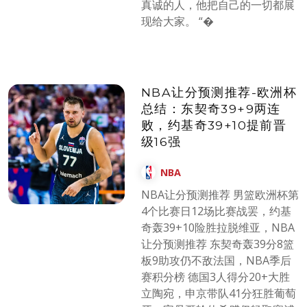
真诚的人，他把自己的一切都展
现给大家。 “�
NBA让分预测推荐-欧洲杯
总结：东契奇39+9两连
败，约基奇39+10提前晋
级16强
NBA
NBA让分预测推荐 男篮欧洲杯第
4个比赛日12场比赛战罢，约基
奇轰39+10险胜拉脱维亚，NBA
让分预测推荐 东契奇轰39分8篮
板9助攻仍不敌法国，NBA季后
赛积分榜 德国3人得分20+大胜
立陶宛，申京带队41分狂胜葡萄