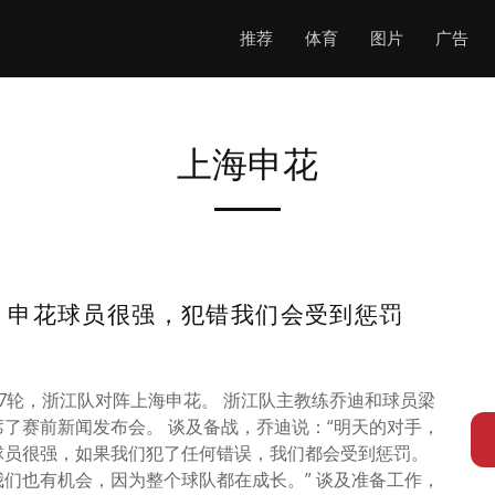
推荐
体育
图片
广告
上海申花
：申花球员很强，犯错我们会受到惩罚
17轮，浙江队对阵上海申花。 浙江队主教练乔迪和球员梁
席了赛前新闻发布会。 谈及备战，乔迪说：“明天的对手，
球员很强，如果我们犯了任何错误，我们都会受到惩罚。
我们也有机会，因为整个球队都在成长。” 谈及准备工作，