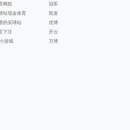
育网投
冠军
球站现金体育
凯发
谱的买球站
优博
竞下注
开云
g小游戏
万博