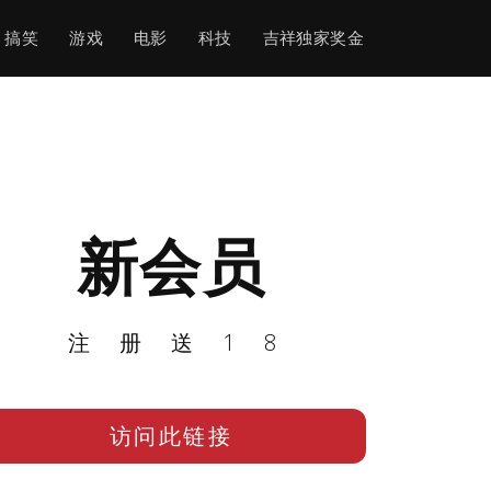
搞笑
游戏
电影
科技
吉祥独家奖金
新会员
注册送18
访问此链接