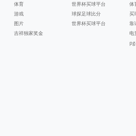
体育
世界杯买球平台
体
游戏
球探足球比分
买
图片
世界杯买球平台
靠
吉祥独家奖金
电
p