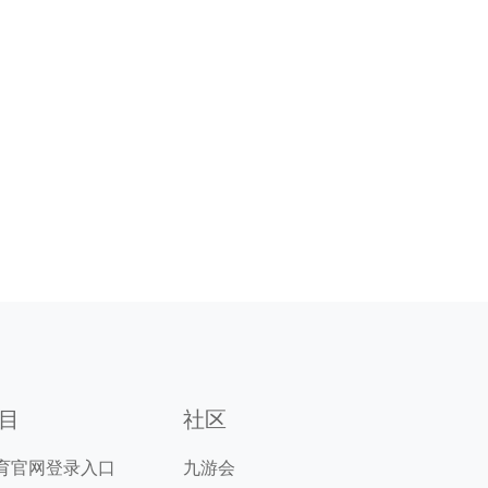
目
社区
育官网登录入口
九游会