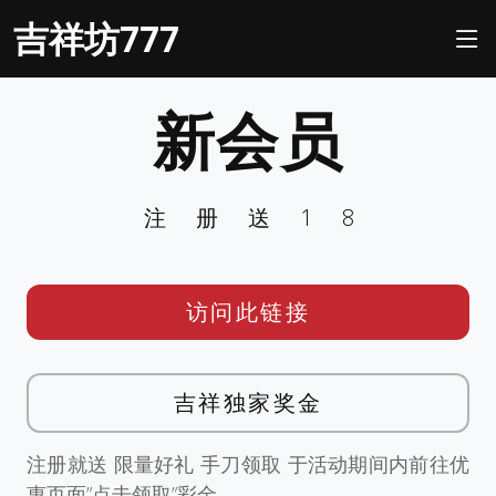
吉祥坊777
新会员
注册送18
访问此链接
吉祥独家奖金
注册就送 限量好礼 手刀领取 于活动期间内前往优
惠页面”点击领取”彩金。