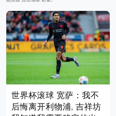
世界杯滚球 宽萨：我不
后悔离开利物浦, 吉祥坊