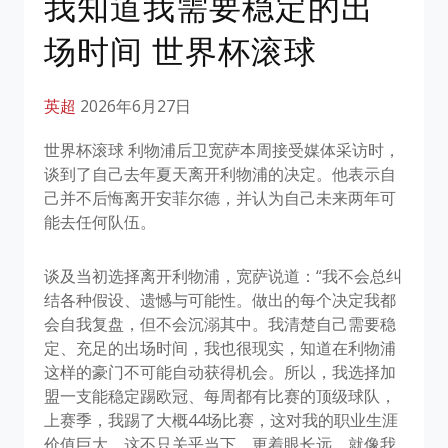
我知道我需要稳定的出
场时间 世界杯滚球
英超
2026年6月27日
世界杯滚球 利物浦后卫宽萨本周接受媒体采访时，
谈到了自己去年夏天离开利物浦的决定。他表示自
己并不后悔离开安菲尔德，并认为自己未来两年可
能去任何队伍。
谈及当初选择离开利物浦，宽萨说道：“我不会总纠
结各种假设、遗憾与可能性。做出的每个决定我都
会自我复盘，但不会沉溺其中。我清楚自己需要稳
定、充足的出场时间，我也很现实，知道在利物浦
这样的豪门不可能自动获得机会。所以，我选择加
盟一支能稳定踢欧冠、每周都有比赛的顶级球队，
上赛季，我踢了大概44场比赛，这对我的职业生涯
价值巨大。这不只关乎当下，更着眼长远。就像我