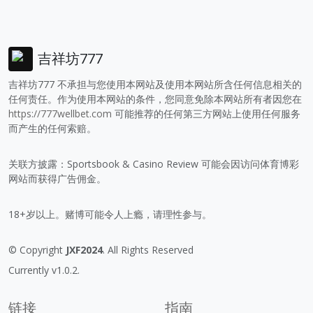
吉祥坊777
吉祥坊777 不承担与您使用本网站及使用本网站所含任何信息相关的
任何责任。作为使用本网站的条件，您同意免除本网站所有者因您在
https://777wellbet.com
可能推荐的任何第三方网站上使用任何服务
而产生的任何索赔。
关联方披露：Sportsbook & Casino Review 可能会因访问体育博彩
网站而获得广告佣金。
18+岁以上。赌博可能令人上瘾，请理性参与。
© Copyright
JXF2024
. All Rights Reserved
Currently v1.0.2.
链接
指南