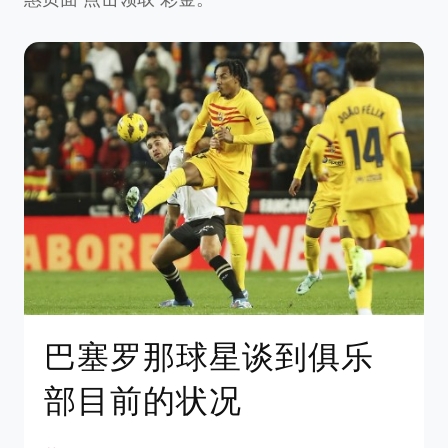
巴塞罗那球星谈到俱乐
部目前的状况