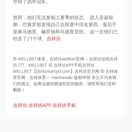
夺得了西甲冠军。
然而，他们无法复制上赛季的状态。 进入圣诞假
期，巴塞罗那发现自己在联赛中排名第四，落后于
皇家马德里、赫罗纳和马德里竞技。 这一次他们已
经丢了21个球。
吉祥坊
© WELLBET体育，吉祥坊wellbet官网 – 吉祥坊游戏吉祥
坊777，WELLBET © 吉祥坊APP手机吉祥坊
WELLBET【访问smartjxf.com】吉祥坊官方网 © 吉祥体
育官网，吉祥体育一 Haohaowb 版权申明 本文不代表我
们的观点。如果这篇转载侵犯您的版权，请联系我们及时
删除！
吉祥坊
吉祥坊APP
吉祥坊手机