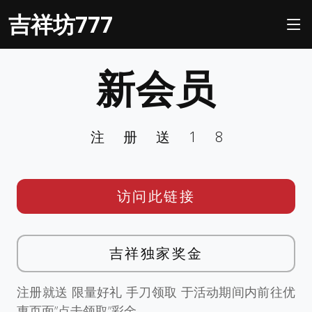
吉祥坊777
新会员
注册送18
访问此链接
吉祥独家奖金
注册就送 限量好礼 手刀领取 于活动期间内前往优
惠页面”点击领取”彩金。