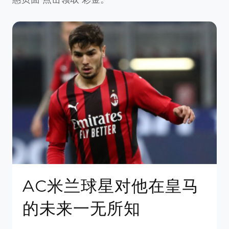
AC米兰球星对他在皇马
的未来一无所知