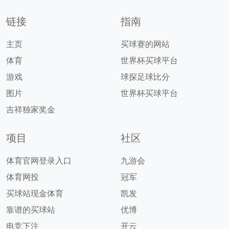
链接
指南
主页
买球赛的网站
体育
世界杯买球平台
游戏
球探足球比分
图片
世界杯买球平台
吉祥独家奖金
项目
社区
体育官网登录入口
九游会
体育网投
冠军
买球站现金体育
凯发
靠谱的买球站
优博
电竞下注
开云