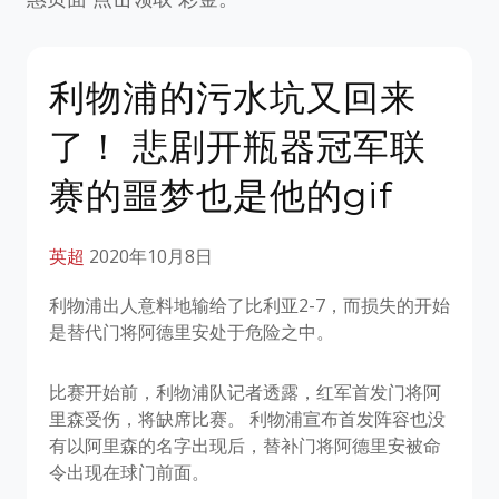
利物浦的污水坑又回来
了！ 悲剧开瓶器冠军联
赛的噩梦也是他的gif
英超
2020年10月8日
利物浦出人意料地输给了比利亚2-7，而损失的开始
是替代门将阿德里安处于危险之中。
比赛开始前，利物浦队记者透露，红军首发门将阿
里森受伤，将缺席比赛。 利物浦宣布首发阵容也没
有以阿里森的名字出现后，替补门将阿德里安被命
令出现在球门前面。