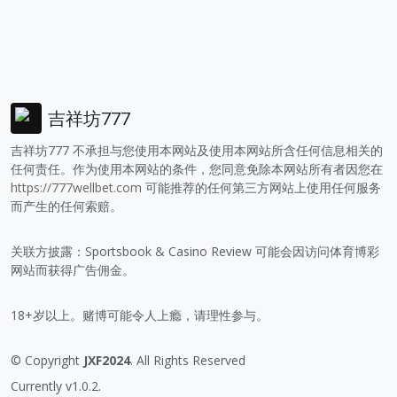
吉祥坊777
吉祥坊777 不承担与您使用本网站及使用本网站所含任何信息相关的
任何责任。作为使用本网站的条件，您同意免除本网站所有者因您在
https://777wellbet.com
可能推荐的任何第三方网站上使用任何服务
而产生的任何索赔。
关联方披露：Sportsbook & Casino Review 可能会因访问体育博彩
网站而获得广告佣金。
18+岁以上。赌博可能令人上瘾，请理性参与。
© Copyright
JXF2024
. All Rights Reserved
Currently v1.0.2.