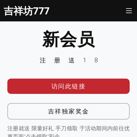
吉祥坊777
新会员
注册送18
访问此链接
吉祥独家奖金
注册就送 限量好礼 手刀领取 于活动期间内前往优
惠页面”点击领取”彩金。