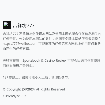
吉祥坊777
吉祥坊777 不承担与您使用本网站及使用本网站所含任何信息相关的
任何责任。作为使用本网站的条件，您同意免除本网站所有者因您在
https://777wellbet.com
可能推荐的任何第三方网站上使用任何服务
而产生的任何索赔。
关联方披露：Sportsbook & Casino Review 可能会因访问体育博彩
网站而获得广告佣金。
18+岁以上。赌博可能令人上瘾，请理性参与。
© Copyright
JXF2024
. All Rights Reserved
Currently v1.0.2.