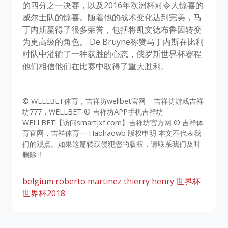
的四分之一决赛，以及2016年欧洲杯对令人惊喜的
威尔士队的惊喜。随着他的战术变化达到完美，马
丁内斯赢得了很多荣誉，包括将凯文德布鲁因转变
为更高级的角色。 De Bruyne称赞马丁内斯在比利
时队中灌输了一种获胜的心态，俄罗斯世界杯赛程
他们相信他们在比赛中取得了重大胜利。
© WELLBET体育，吉祥坊wellbet官网 – 吉祥坊游戏吉祥
坊777，WELLBET © 吉祥坊APP手机吉祥坊
WELLBET【访问smartjxf.com】吉祥坊官方网 © 吉祥体
育官网，吉祥体育一 Haohaowb 版权申明 本文不代表我
们的观点。如果这篇转载侵犯您的版权，请联系我们及时
删除！
belgium
roberto martinez
thierry henry
世界杯
世界杯2018