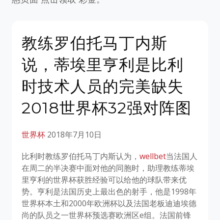
教练罗伯托马丁内斯
说，蒂埃里亨利是比利
时技术人员的完美缺失
2018世界杯32强对阵图
世界杯
2018年7月10日
比利时教练罗伯托马丁内斯认为，
wellbet
当法国人
在周二的半决赛中面对他的同胞时，助理教练蒂埃
里亨利的世界杯获胜经验可以给他的球队带来优
势。亨利是法国历史上最出色的射手，他是1998年
世界杯本土和2000年欧洲杯以及法国老板迪迪埃德
尚的队员之一世界杯预选赛欧洲区e组。法国前锋