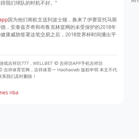
得我们球队的时机不好。“
 app
因为他们将欧文送到波士顿，换来了伊赛亚托马斯
德，安泰兹齐奇和布鲁克林篮网的未受保护的2018年
健康威胁签署这笔交易之后，2018世界杯时间播出平
祥坊游戏吉祥坊777，WELLBET © 吉祥坊APP手机吉祥坊
网 © 吉祥体育官网，吉祥体育一 Haohaowb 版权申明 本文不代
联系我们及时删除！
ames
nba