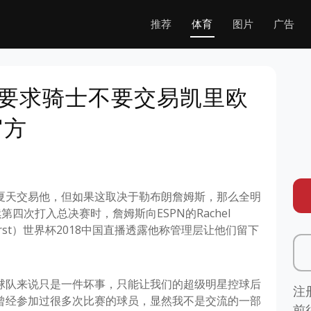
推荐
体育
图片
广告
要求骑士不要交易凯里欧
官方
夏天交易他，但如果这取决于勒布朗詹姆斯，那么全明
四次打入总决赛时，詹姆斯向ESPN的Rachel
Windhorst）世界杯2018中国直播透露他称管理层让他们留下
球队来说只是一件坏事，只能让我们的超级明星控球后
注
曾经参加过很多次比赛的球员，显然我不是交流的一部
前