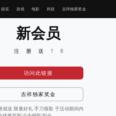
搞笑
游戏
电影
科技
吉祥独家奖金
新会员
注册送18
访问此链接
吉祥独家奖金
册就送 限量好礼 手刀领取 于活动期间内
往优惠页面”点击领取”彩金。