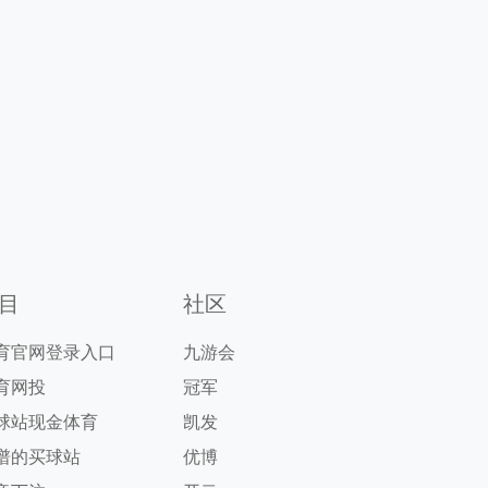
目
社区
育官网登录入口
九游会
育网投
冠军
球站现金体育
凯发
谱的买球站
优博