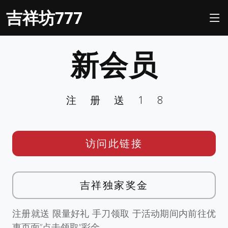
吉祥坊777
新会员
注册送18
访问此链接
吉祥独家奖金
注册就送 限量好礼 手刀领取 于活动期间内前往优
惠页面”点击领取”彩金。