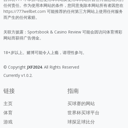
任何责任。作为使用本网站的条件，您同意免除本网站所有者因您在
https://777wellbet.com
可能推荐的任何第三方网站上使用任何服务
而产生的任何索赔。
关联方披露：Sportsbook & Casino Review 可能会因访问体育博彩
网站而获得广告佣金。
18+岁以上。赌博可能令人上瘾，请理性参与。
© Copyright
JXF2024
. All Rights Reserved
Currently v1.0.2.
链接
指南
主页
买球赛的网站
体育
世界杯买球平台
游戏
球探足球比分