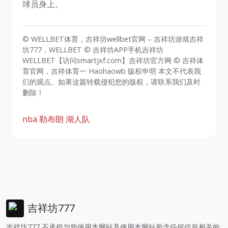
球员身上。
© WELLBET体育，吉祥坊wellbet官网 – 吉祥坊游戏吉祥
坊777，WELLBET © 吉祥坊APP手机吉祥坊
WELLBET【访问smartjxf.com】吉祥坊官方网 © 吉祥体
育官网，吉祥体育一 Haohaowb 版权申明 本文不代表我
们的观点。如果这篇转载侵犯您的版权，请联系我们及时
删除！
nba
勒布朗
湖人队
吉祥坊777
吉祥坊777 不承担与您使用本网站及使用本网站所含任何信息相关的