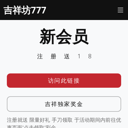
吉祥坊777
新会员
注册送18
访问此链接
吉祥独家奖金
注册就送 限量好礼 手刀领取 于活动期间内前往优
惠页面”点击领取”彩金。