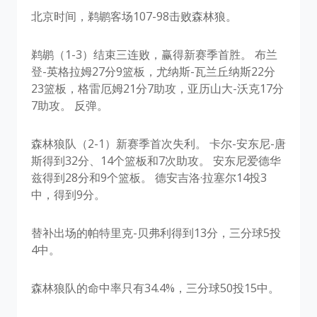
北京时间，鹈鹕客场107-98击败森林狼。
鹈鹕（1-3）结束三连败，赢得新赛季首胜。 布兰
登-英格拉姆27分9篮板，尤纳斯-瓦兰丘纳斯22分
23篮板，格雷厄姆21分7助攻，亚历山大-沃克17分
7助攻。 反弹。
森林狼队（2-1）新赛季首次失利。 卡尔-安东尼-唐
斯得到32分、14个篮板和7次助攻。 安东尼爱德华
兹得到28分和9个篮板。 德安吉洛·拉塞尔14投3
中，得到9分。
替补出场的帕特里克-贝弗利得到13分，三分球5投
4中。
森林狼队的命中率只有34.4%，三分球50投15中。