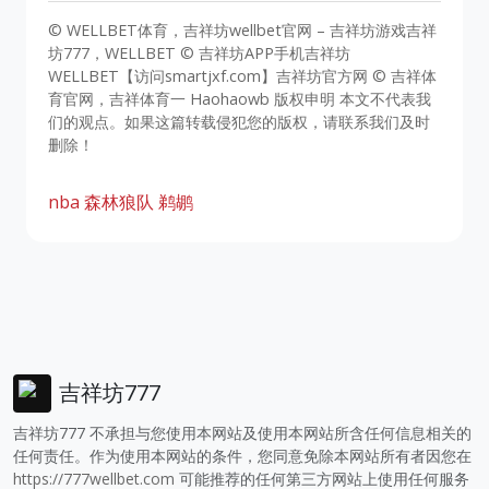
© WELLBET体育，吉祥坊wellbet官网 – 吉祥坊游戏吉祥
坊777，WELLBET © 吉祥坊APP手机吉祥坊
WELLBET【访问smartjxf.com】吉祥坊官方网 © 吉祥体
育官网，吉祥体育一 Haohaowb 版权申明 本文不代表我
们的观点。如果这篇转载侵犯您的版权，请联系我们及时
删除！
nba
森林狼队
鹈鹕
吉祥坊777
吉祥坊777 不承担与您使用本网站及使用本网站所含任何信息相关的
任何责任。作为使用本网站的条件，您同意免除本网站所有者因您在
https://777wellbet.com
可能推荐的任何第三方网站上使用任何服务