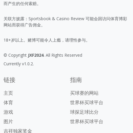
而产生的任何索赔。
关联方披露：Sportsbook & Casino Review 可能会因访问体育博彩
网站而获得广告佣金。
18+岁以上。赌博可能令人上瘾，请理性参与。
© Copyright
JXF2024
. All Rights Reserved
Currently v1.0.2.
链接
指南
主页
买球赛的网站
体育
世界杯买球平台
游戏
球探足球比分
图片
世界杯买球平台
吉祥独家奖金