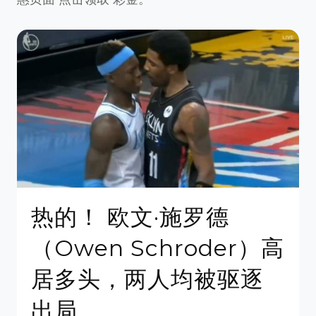
热的！ 欧文·施罗德
（Owen Schroder）高
居多头，两人均被驱逐
出局