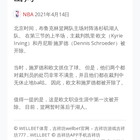
NBA
2021年4月14日
北京时间，布鲁克林篮网队主场对阵洛杉矶湖人
队。 在第三节的上半场，主裁判凯里·欧文（Kyrie
Irving）和丹尼斯·施罗德（Dennis Schroeder）被
开除。
当时，施罗德和欧文抓住了球。 但是，他们两个都
对裁判员的处罚非常不满意，并且他们都在裁判中
无休止地ba咕。 因此，欧文和施罗德都被开除了。
值得一提的是，这是欧文职业生涯中第一次被开
除。 目前，篮网暂时落后于湖人。
© WELLBET体育，吉祥坊wellbet官网 – 吉祥坊游戏吉祥
坊777，WELLBET © 吉祥坊APP手机吉祥坊