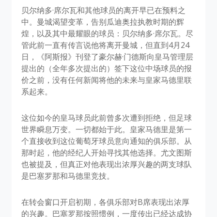
贝尔纳多·席尔瓦和其他球员的离开早已在预料之
中。曼城渴望变革，告别瓜迪奥拉执教时期的辉
煌，以及其中最耀眼的球员：贝尔纳多·席尔瓦。尽
管此前一直有传言说他将离开曼城，但直到4月24
日，《阿斯报》刊登了豪尔赫·门德斯向皇马管理层
提出的（全年多次提出的）签下这位中场球员的报
价之前，没有任何新闻将他的未来与皇家马德里联
系起来。
这位如今的皇马球员此前曾多次遭到拒绝，但足球
世界瞬息万变。一切都始于此。皇家马德里是第一
个直接收到这位葡萄牙球员意向通知的俱乐部。从
那时起，他的经纪人开始寻找其他选择。尤文图斯
也被提及，但真正对他表现出浓厚兴趣的两支球队
是巴塞罗那和马德里竞技。
在转会窗口开启初期，各俱乐部对B席表现出浓厚
的兴趣。巴塞罗那按照惯例，一度传出已经达成协