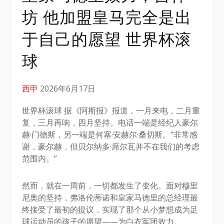
坊 他加盟皇马完全是出
于自己的愿望 世界杯滚
球
西甲
2026年6月17日
世界杯滚球 据《阿斯报》报道，一月来电，二月重
复，三月再响，四月坚持。电话一端是经纪人豪尔
赫·门德斯，另一端是何塞·安赫尔·桑切斯。“非常感
谢，豪尔赫，但贝尔纳多·席尔瓦并不在我们的考虑
范围内。”
然而，就在一周前，一切都发生了变化。面对穆里
尼奥的坚持，弗洛伦蒂诺和皇家马德里的总经理最
终接受了最初的提议，实现了那个从小梦想成为足
球运动员的孩子的愿望——为白衣军团效力。