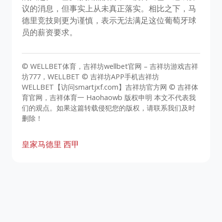
议的消息，但事实上从未真正落实。相比之下，马
德里竞技则更为谨慎，表示无法满足这位葡萄牙球
员的薪资要求。
© WELLBET体育，吉祥坊wellbet官网 – 吉祥坊游戏吉祥
坊777，WELLBET © 吉祥坊APP手机吉祥坊
WELLBET【访问smartjxf.com】吉祥坊官方网 © 吉祥体
育官网，吉祥体育一 Haohaowb 版权申明 本文不代表我
们的观点。如果这篇转载侵犯您的版权，请联系我们及时
删除！
皇家马德里
西甲