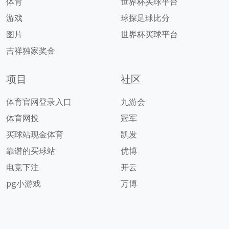
体育
世界杯买球平台
游戏
球探足球比分
图片
世界杯买球平台
吉祥独家奖金
项目
社区
体育官网登录入口
九游会
体育网投
冠军
买球站现金体育
凯发
靠谱的买球站
优博
电竞下注
开云
pg小游戏
万博