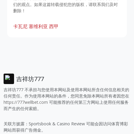
们的观点。如果这篇转载侵犯您的版权，请联系我们及时
删除！
卡瓦尼
塞维利亚
西甲
吉祥坊777
吉祥坊777 不承担与您使用本网站及使用本网站所含任何信息相关的
任何责任。作为使用本网站的条件，您同意免除本网站所有者因您在
https://777wellbet.com
可能推荐的任何第三方网站上使用任何服务
而产生的任何索赔。
关联方披露：Sportsbook & Casino Review 可能会因访问体育博彩
网站而获得广告佣金。