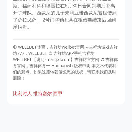
斯、福萨利科和埃雷拉在6月30日合同到期后都离
开了球队。西蒙尼的儿子朱利亚诺西蒙尼被租借到
了萨拉戈萨。 2号门将勒孔蒂在租借期结束后回到
摩纳哥。
© WELLBET体育，吉祥坊wellbet官网 – 吉祥坊游戏吉祥
坊777，WELLBET © 吉祥坊APP手机吉祥坊
WELLBET【访问smartjxf.com】吉祥坊官方网 © 吉祥体
育官网，吉祥体育一 Haohaowb 版权申明 本文不代表我
们的观点。如果这篇转载侵犯您的版权，请联系我们及时
删除！
比利时人
维特塞尔
西甲