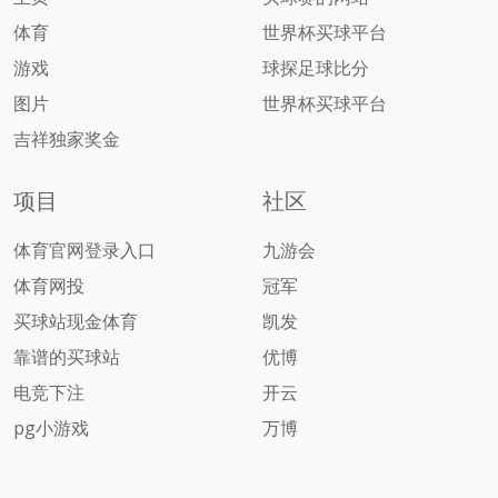
体育
世界杯买球平台
游戏
球探足球比分
图片
世界杯买球平台
吉祥独家奖金
项目
社区
体育官网登录入口
九游会
体育网投
冠军
买球站现金体育
凯发
靠谱的买球站
优博
电竞下注
开云
pg小游戏
万博