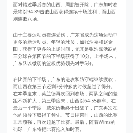
面对错过季后赛的山西。周鹏被开除，广东加时赛
最终以94-89击败山西获得连续十场胜利，而山西
则连败八场。
由于主要运动员接连受伤，广东省成为这项运动中
更多的新运动员。年轻的球员，如张浩嘉和赵金
阳，获得了更多的上场时间，尤其是张浩嘉活跃的
三分球在第四节的下半场获得了10分。上半场末，
广东队以微弱的篮板优势领先对手5分。
在比赛的下半场，广东的进攻和防守端继续疲软，
而山西在第三节还剩3分钟多的时候超过了得分。
在本季度末，莫兰德再次回到赛场，两队之间的差
距不断扩大，第三季度末，山西以64-55超车。在
最后一个季度，威尔姆斯终于出战了，广东再次在
他的领导下取得了领先。节日结束时，山西的比赛
非常顽强，再次超越了比赛。最后，随着Wims的
罚球，广东将把比赛拖入加时赛。