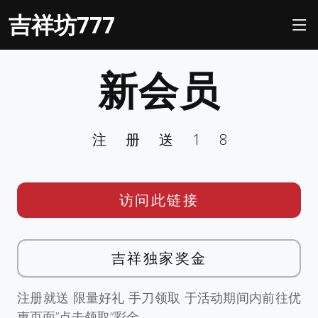
吉祥坊777
新会员
注册送18
访问此链接
吉祥独家奖金
注册就送 限量好礼 手刀领取 于活动期间内前往优
惠页面”点击领取”彩金。