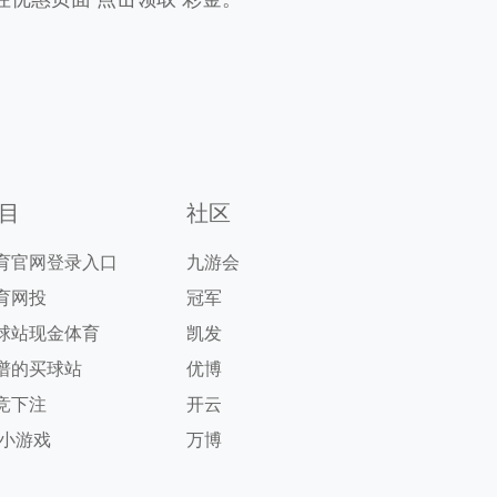
目
社区
育官网登录入口
九游会
育网投
冠军
球站现金体育
凯发
谱的买球站
优博
竞下注
开云
g小游戏
万博