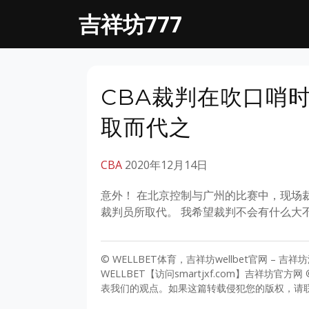
吉祥坊777
CBA裁判在吹口哨
取而代之
CBA
2020年12月14日
意外！ 在北京控制与广州的比赛中，现场
裁判员所取代。 我希望裁判不会有什么大
© WELLBET体育，吉祥坊wellbet官网 – 吉
WELLBET【访问smartjxf.com】吉祥坊官方
表我们的观点。如果这篇转载侵犯您的版权，请